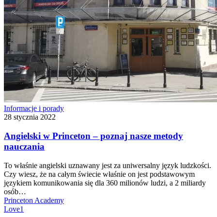
Angielski
Informacje i porady
w
28 stycznia 2022
Princeton
–
Angielski w Princeton – poznaj nasze metody
poznaj
nauczania
nasze
metody
To właśnie angielski uznawany jest za uniwersalny język ludzkości.
nauczania
Czy wiesz, że na całym świecie właśnie on jest podstawowym
językiem komunikowania się dla 360 milionów ludzi, a 2 miliardy
osób…
Princeton Academy
Love
1