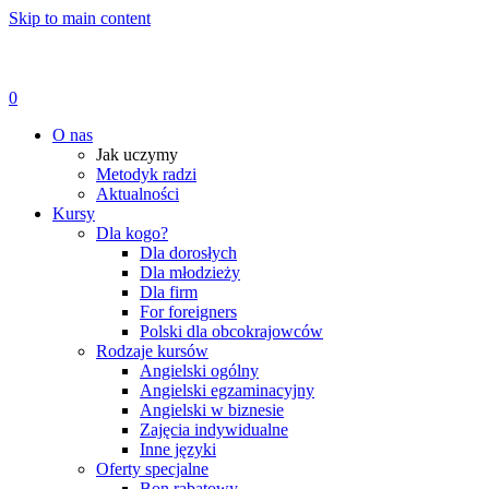
Skip to main content
0
Menu
O nas
Jak uczymy
Metodyk radzi
Aktualności
Kursy
Dla kogo?
Dla dorosłych
Dla młodzieży
Dla firm
For foreigners
Polski dla obcokrajowców
Rodzaje kursów
Angielski ogólny
Angielski egzaminacyjny
Angielski w biznesie
Zajęcia indywidualne
Inne języki
Oferty specjalne
Bon rabatowy