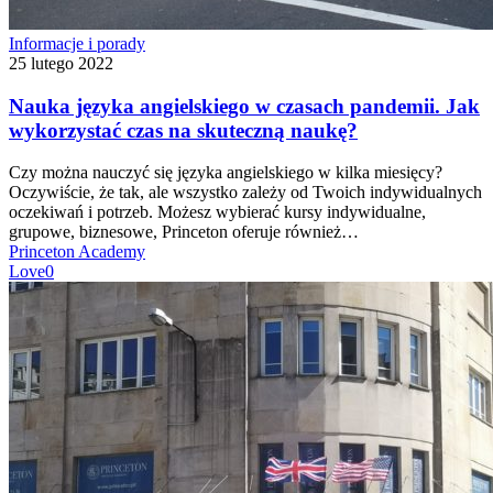
Nauka
Informacje i porady
języka
25 lutego 2022
angielskiego
w
Nauka języka angielskiego w czasach pandemii. Jak
czasach
wykorzystać czas na skuteczną naukę?
pandemii.
Jak
Czy można nauczyć się języka angielskiego w kilka miesięcy?
wykorzystać
Oczywiście, że tak, ale wszystko zależy od Twoich indywidualnych
czas
oczekiwań i potrzeb. Możesz wybierać kursy indywidualne,
na
grupowe, biznesowe, Princeton oferuje również…
skuteczną
Princeton Academy
naukę?
Love
0