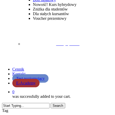
Nowość! Kurs hybrydowy
Zniżka dla studentów
Dla stałych kursantów
Voucher prezentowy
Lekcja próbna
Cennik
Kontakt
Test poziomujący
E-Academy
0
was successfully added to your cart.
Search
Close
Tag
Search