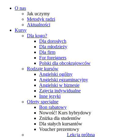
O nas
Jak uczymy
Metodyk radzi
Aktualności
Kursy
Dla kogo?
Dla dorosłych
Dla młodzieży
Dla firm
For foreigners
Polski dla obcokrajowców
Rodzaje kursów
Angielski ogólny
Angielski egzaminacyjny
Angielski w biznesie
Zajęcia indywidualne
Inne języki
Oferty specjalne
Bon rabatowy
Nowość! Kurs hybrydowy
Zniżka dla studentów
Dla stałych kursantów
Voucher prezentowy
Lekcja próbna