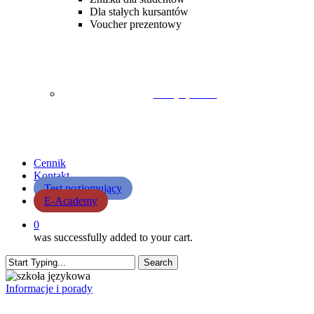
Dla stałych kursantów
Voucher prezentowy
Lekcja próbna
Cennik
Kontakt
Test poziomujący
E-Academy
0
was successfully added to your cart.
Search
Close
Search
Informacje i porady