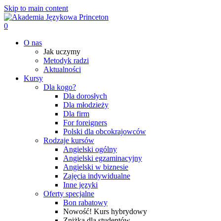
Skip to main content
0
Menu
O nas
Jak uczymy
Metodyk radzi
Aktualności
Kursy
Dla kogo?
Dla dorosłych
Dla młodzieży
Dla firm
For foreigners
Polski dla obcokrajowców
Rodzaje kursów
Angielski ogólny
Angielski egzaminacyjny
Angielski w biznesie
Zajęcia indywidualne
Inne języki
Oferty specjalne
Bon rabatowy
Nowość! Kurs hybrydowy
Zniżka dla studentów