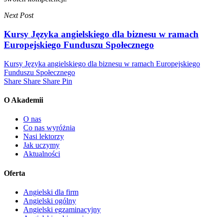
Next Post
Kursy Języka angielskiego dla biznesu w ramach
Europejskiego Funduszu Społecznego
Kursy Języka angielskiego dla biznesu w ramach Europejskiego
Funduszu Społecznego
Share
Share
Share
Share
Pin
O Akademii
O nas
Co nas wyróżnia
Nasi lektorzy
Jak uczymy
Aktualności
Oferta
Angielski dla firm
Angielski ogólny
Angielski egzaminacyjny