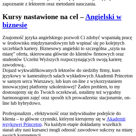
zapoznanie z lektorem oraz metodami nauczania.
Kursy nastawione na cel –
Angielski w
biznesie
Znajomość języka angielskiego pozwoli Ci zdobyć wspaniałą pracę
w środowisku międzynarodowym lub wspinać się po kolejnych
szczeblach kariery. Biznesowy angielski to szczególna „szyta na
miarę” oferta, skierowana głównie do klientów firmowych oraz
studentów Uczelni Wyższych rozpoczynających swoją karierę
zawodową..
Dojazd wykwalifikowanych lektorów do siedziby firmy, kurs
językowy w kameralnych salach wykładowych Akademii Princeton
w samym sercu Warszawy, lub kurs on-line z wykorzystaniem
innowacyjnej platformy szkoleniowej? Żaden problem, to my
dostosujemy się do Twoich oczekiwań, ustalimy też wygodny
harmonogram zajęć oraz sposób ich prowadzenia: stacjonarnie, on-
line lub hybrydowo.
Profesjonalizm , efektywność oraz indywidualne podejście do
klienta – to główne czynniki, którymi kierujemy się w
Akademii
językowej Princeton
. Na każdym etapie dokładamy wszelkich
starań aby nasi kursanci mogli odnosić zawodowe sukcesy na miarę
swoich kompetencji.