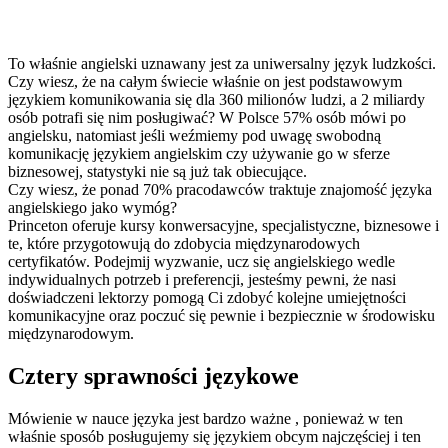
To właśnie angielski uznawany jest za uniwersalny język ludzkości.
Czy wiesz, że na całym świecie właśnie on jest podstawowym
językiem komunikowania się dla 360 milionów ludzi, a 2 miliardy
osób potrafi się nim posługiwać? W Polsce 57% osób mówi po
angielsku, natomiast jeśli weźmiemy pod uwagę swobodną
komunikację językiem angielskim czy używanie go w sferze
biznesowej, statystyki nie są już tak obiecujące.
Czy wiesz, że ponad 70% pracodawców traktuje znajomość języka
angielskiego jako wymóg?
Princeton oferuje kursy konwersacyjne, specjalistyczne, biznesowe i
te, które przygotowują do zdobycia międzynarodowych
certyfikatów. Podejmij wyzwanie, ucz się angielskiego wedle
indywidualnych potrzeb i preferencji, jesteśmy pewni, że nasi
doświadczeni lektorzy pomogą Ci zdobyć kolejne umiejętności
komunikacyjne oraz poczuć się pewnie i bezpiecznie w środowisku
międzynarodowym.
Cztery sprawności językowe
Mówienie w nauce języka jest bardzo ważne , ponieważ w ten
właśnie sposób posługujemy się językiem obcym najczęściej i ten