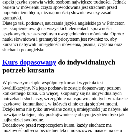
aspekt języka sprawia wielu osobom największe trudności. Jednak
bariera w mówieniu często spowodowana jest strachem przed
popełnieniem błędu, nieznajomością słownictwa czy zasad
gramatyki.
Dlatego też, podstawą nauczania języka angielskiego w Princeton
jest skupienie uwagi na wszystkich elementach sprawności
językowych, ze szczególnym uwzględnieniem mówienia. Oprócz
nauki słownictwa i gramatyki priorytetem jest również to, aby
kursanci nabywali umiejętności mówienia, pisania, czytania oraz
słuchania po angielsku.
Kurs dopasowany
do indywidualnych
potrzeb kursanta
W pierwszym etapie współpracy kursant wypełnia test
kwalifikacyjny. Na jego podstawie zostaje dopasowany poziom
konkretnego kursu. Co więcej, skupiamy się na indywidualnych
potrzebach słuchaczy, szczególnie na usprawnianiu tych w zakresie
językowej komunikacji, w których ci nie czują się zbyt mocni.
Dzięki temu nie tylko utrwalane zostają umiejętności już nabyte, ale
rozwijane kolejne, aby posługiwanie się obcym językiem było jak
najbardziej swobodne.
Dodatkowo przed rozpoczęciem kursu, każdy słuchacz ma
możliwość odbycia bezpłatnej lekcji pokazowej, mającej na celu