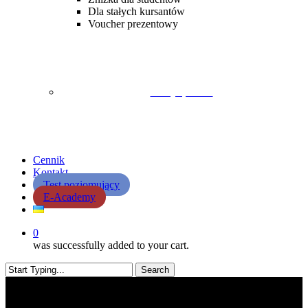
Dla stałych kursantów
Voucher prezentowy
Lekcja próbna
Cennik
Kontakt
Test poziomujący
E-Academy
0
was successfully added to your cart.
Search
Close
Search