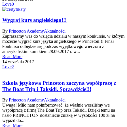
Love
0
Wygraj kurs angielskiego!!!
By
Princeton Academy
Aktualności
Zapraszamy was do wzięcia udziału w naszym konkursie, w którym
możecie wygrać kurs języka angielskiego w Princeton!!! Finał
konkursu odbędzie się podczas wyjątkowego wieczoru z
amerykańskim komikiem 28.09.2017 r. w...
Read More
14 września 2017
Love
2
Szkoła językowa Princeton zaczyna współpracę z
The Boat Trip i Taksidi. Sprawdźcie!!!
By
Princeton Academy
Aktualności
Uwaga! Miło nam poinformować, że właśnie weszliśmy we
współpracę z firmą The Boat Trip oraz Taksidi. Dzięki temu na
hasło PRINCETON dostaniecie zniżkę w wysokości 100 zł na
wyjazd do...
Read More