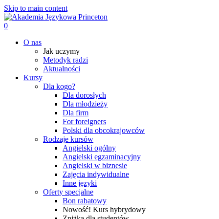
Skip to main content
0
Menu
O nas
Jak uczymy
Metodyk radzi
Aktualności
Kursy
Dla kogo?
Dla dorosłych
Dla młodzieży
Dla firm
For foreigners
Polski dla obcokrajowców
Rodzaje kursów
Angielski ogólny
Angielski egzaminacyjny
Angielski w biznesie
Zajęcia indywidualne
Inne języki
Oferty specjalne
Bon rabatowy
Nowość! Kurs hybrydowy
Zniżka dla studentów