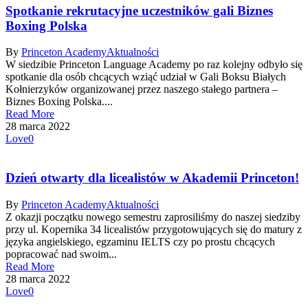
Spotkanie rekrutacyjne uczestników gali Biznes
Boxing Polska
By
Princeton Academy
Aktualności
W siedzibie Princeton Language Academy po raz kolejny odbyło się
spotkanie dla osób chcących wziąć udział w Gali Boksu Białych
Kołnierzyków organizowanej przez naszego stałego partnera –
Biznes Boxing Polska....
Read More
28 marca 2022
Love
0
Dzień otwarty dla licealistów w Akademii Princeton!
By
Princeton Academy
Aktualności
Z okazji początku nowego semestru zaprosiliśmy do naszej siedziby
przy ul. Kopernika 34 licealistów przygotowujących się do matury z
języka angielskiego, egzaminu IELTS czy po prostu chcących
popracować nad swoim...
Read More
28 marca 2022
Love
0