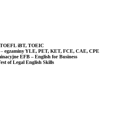
AKREDYTACJE MIĘDZYNARODOWE
e TOEFL iBT, TOEIC
e –
egzaminy YLE, PET, KET, FCE, CAE, CPE
nacyjne EFB – English for Business
 of Legal English Skills
WSPÓŁPRACA Z UCZELNIAMI