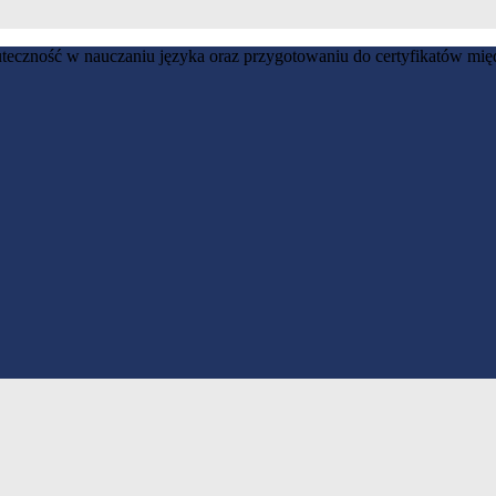
eczność w nauczaniu języka oraz przygotowaniu do certyfikatów m