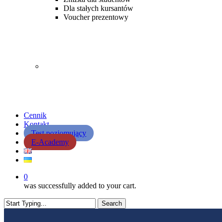
Dla stałych kursantów
Voucher prezentowy
Cennik
Kontakt
Test poziomujący
E-Academy
0
was successfully added to your cart.
Search
Close
Search