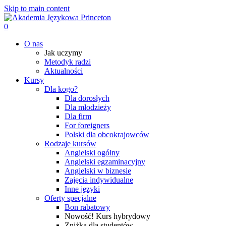
Skip to main content
0
Menu
O nas
Jak uczymy
Metodyk radzi
Aktualności
Kursy
Dla kogo?
Dla dorosłych
Dla młodzieży
Dla firm
For foreigners
Polski dla obcokrajowców
Rodzaje kursów
Angielski ogólny
Angielski egzaminacyjny
Angielski w biznesie
Zajęcia indywidualne
Inne języki
Oferty specjalne
Bon rabatowy
Nowość! Kurs hybrydowy
Zniżka dla studentów