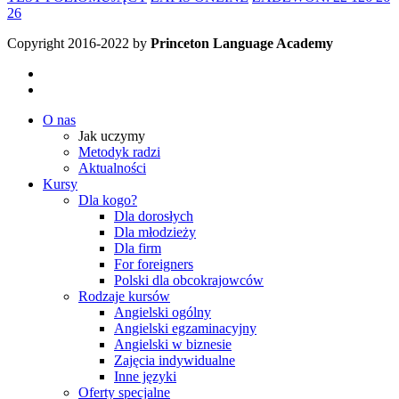
26
Copyright 2016-2022 by
Princeton Language Academy
O nas
Jak uczymy
Metodyk radzi
Aktualności
Kursy
Dla kogo?
Dla dorosłych
Dla młodzieży
Dla firm
For foreigners
Polski dla obcokrajowców
Rodzaje kursów
Angielski ogólny
Angielski egzaminacyjny
Angielski w biznesie
Zajęcia indywidualne
Inne języki
Oferty specjalne