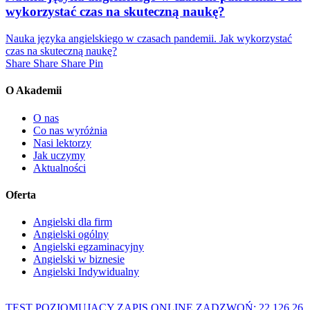
wykorzystać czas na skuteczną naukę?
Nauka języka angielskiego w czasach pandemii. Jak wykorzystać
czas na skuteczną naukę?
Share
Share
Share
Share
Pin
O Akademii
O nas
Co nas wyróżnia
Nasi lektorzy
Jak uczymy
Aktualności
Oferta
Angielski dla firm
Angielski ogólny
Angielski egzaminacyjny
Angielski w biznesie
Angielski Indywidualny
TEST POZIOMUJĄCY
ZAPIS ONLINE
ZADZWOŃ: 22 126 26