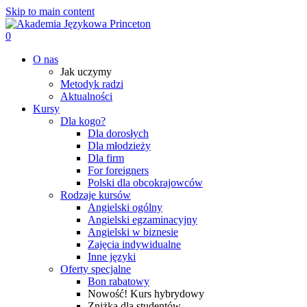
Skip to main content
0
Menu
O nas
Jak uczymy
Metodyk radzi
Aktualności
Kursy
Dla kogo?
Dla dorosłych
Dla młodzieży
Dla firm
For foreigners
Polski dla obcokrajowców
Rodzaje kursów
Angielski ogólny
Angielski egzaminacyjny
Angielski w biznesie
Zajęcia indywidualne
Inne języki
Oferty specjalne
Bon rabatowy
Nowość! Kurs hybrydowy
Zniżka dla studentów