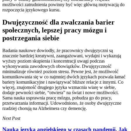
możliwości zatrudnienia powinny być więc główną motywacją do
rozpoczęcia językowego kursu.
Dwujęzyczność dla zwalczania barier
społecznych, lepszej pracy mózgu i
postrzegania siebie
Badania naukowe dowiodły, że pracownicy dwujęzyczni są
znacznie bardziej kreatywni, zaangażowani, wydajni i wykazują
wyższy poziom skupienia i koncentracji uwagi podczas
wykonywania zawodowych obowiązków. Dwujęzyczność
minimalizuje również poziom stresu. Pewne jest, że możliwość
komunikowania się w co najmniej dwóch językach pozwala łamać
bariery komunikacyjne i nawiązywać bliższe relacje z innymi. Co
więcej, znajomość drugiego języka wzmacnia wiarę w siebie,
dodaje pewności siebie, “otwiera” na świat i nowe możliwości.
Sama nauka usprawnia pracę mózgu, pobudza go do pracy,
przetwarzania informacji. Udowodniono, że osoby dwujęzyczne
rzadziej chorują na Alzheimera czy demencję.
Next Post
Nauka języka angielskiego w czasach pandemii. Jak