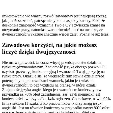
Inwestowanie we własny rozwój zawodowy jest najlepszą rzeczą,
jaką możesz zrobić, patrząc nie tylko na aspekty kariery. Fakt, że
doskonała znajomość wzmacnia Twoje CV i zwiększa szanse na
otrzymanie pracy, natomiast warto również mieć na uwadze, że
dwujęzyczność wykazuje znacznie więcej zalet. Poznaj je już teraz.
Zawodowe korzyści, na jakie możesz
liczyć dzięki dwujęzyczności
Nie ma wątpliwości, że coraz więcej przedsiębiorstw działa na
rynku międzynarodowym. Znajomość języka obcego pozwoli Ci
uzyskać przewagę konkurencyjną i wzmocnić Twoją pozycję na
rynku pracy. Okazuje się, że większość firm stawia dzisiaj przed
potencjalnymi pracownikami warunek, jakim jest właśnie
dwujęzyczność i to bez względu na branżę, w której działa.
Znajomość języka angielskiego jest warunkiem koniecznym w
przypadku aż 70% ofert zatrudnienia, zaś język niemiecki jest
koniecznością w przypadku 14% ogłoszeń. Co ciekawe, nawet 92%
firm z sektora IT szuka tylko pracowników, którzy znają język
angielski. Jest on również konieczny w przypadku nawet 80% ofert
pracy w branży gastronomicznej czy hotelarskiej. Większe