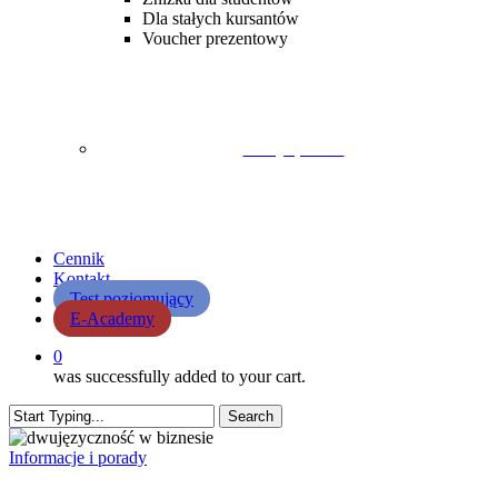
Dla stałych kursantów
Voucher prezentowy
Lekcja próbna
Cennik
Kontakt
Test poziomujący
E-Academy
0
was successfully added to your cart.
Search
Close
Search
Informacje i porady