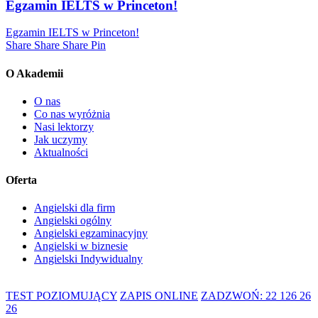
Egzamin IELTS w Princeton!
Egzamin IELTS w Princeton!
Share
Share
Share
Share
Pin
O Akademii
O nas
Co nas wyróżnia
Nasi lektorzy
Jak uczymy
Aktualności
Oferta
Angielski dla firm
Angielski ogólny
Angielski egzaminacyjny
Angielski w biznesie
Angielski Indywidualny
TEST POZIOMUJĄCY
ZAPIS ONLINE
ZADZWOŃ: 22 126 26
26