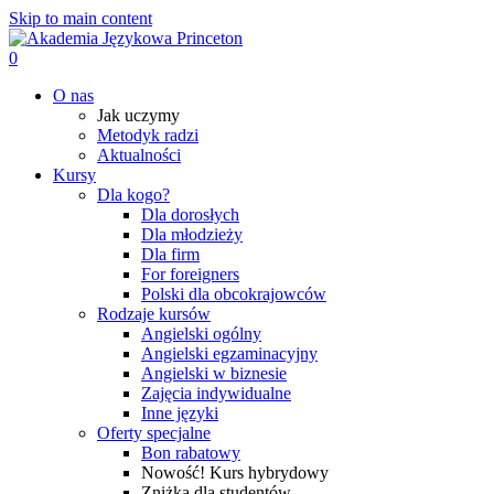
Skip to main content
0
Menu
O nas
Jak uczymy
Metodyk radzi
Aktualności
Kursy
Dla kogo?
Dla dorosłych
Dla młodzieży
Dla firm
For foreigners
Polski dla obcokrajowców
Rodzaje kursów
Angielski ogólny
Angielski egzaminacyjny
Angielski w biznesie
Zajęcia indywidualne
Inne języki
Oferty specjalne
Bon rabatowy
Nowość! Kurs hybrydowy
Zniżka dla studentów