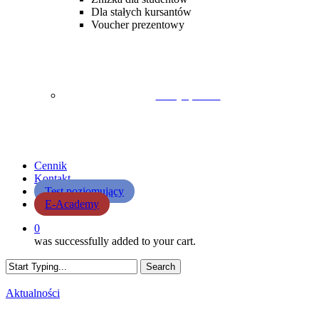
Dla stałych kursantów
Voucher prezentowy
Lekcja próbna
Cennik
Kontakt
Test poziomujący
E-Academy
0
was successfully added to your cart.
Search
Close
Search
Aktualności