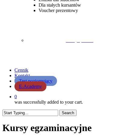
Dla stałych kursantów
Voucher prezentowy
Lekcja próbna
Cennik
Kontakt
Test poziomujący
E-Academy
0
was successfully added to your cart.
Search
Close
Search
Kursy egzaminacyjne