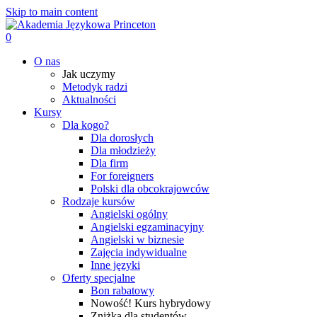
Skip to main content
0
Menu
O nas
Jak uczymy
Metodyk radzi
Aktualności
Kursy
Dla kogo?
Dla dorosłych
Dla młodzieży
Dla firm
For foreigners
Polski dla obcokrajowców
Rodzaje kursów
Angielski ogólny
Angielski egzaminacyjny
Angielski w biznesie
Zajęcia indywidualne
Inne języki
Oferty specjalne
Bon rabatowy
Nowość! Kurs hybrydowy
Zniżka dla studentów