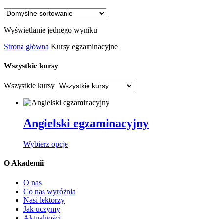
Wyświetlanie jednego wyniku
Strona główna
Kursy egzaminacyjne
Wszystkie kursy
Wszystkie kursy
Angielski egzaminacyjny
Ten
Wybierz opcje
produkt
ma
O Akademii
wiele
wariantów.
O nas
Opcje
Co nas wyróżnia
można
Nasi lektorzy
wybrać
Jak uczymy
na
Aktualności