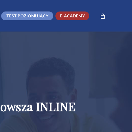
TEST POZIOMUJĄCY
E-ACADEMY
zowsza INLINE