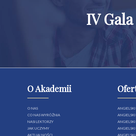
IV Gala
O Akademii
Ofer
O NAS
ANGIELSKI
CO NAS WYRÓŻNIA
ANGIELSK
NASI LEKTORZY
ANGIELSK
JAK UCZYMY
ANGIELSKI
AKTUALNOŚCI
ANGIELSK