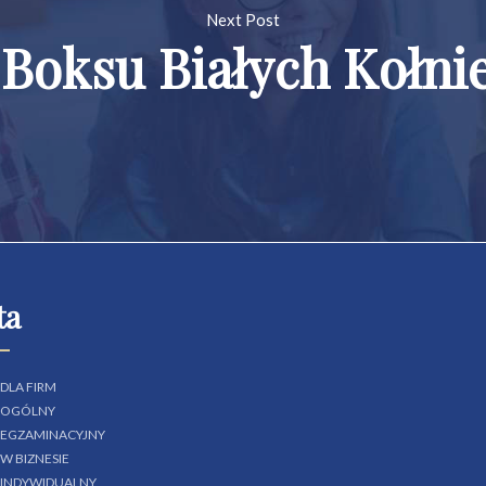
Next Post
 Boksu Białych Kołn
ta
 DLA FIRM
I OGÓLNY
I EGZAMINACYJNY
 W BIZNESIE
I INDYWIDUALNY