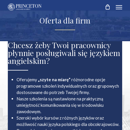
Skip
Menu
to
main
Oferta
dla
firm
content
Chcesz żeby Twoi pracownicy
płynnie posługiwali się językiem
angielskim?
Oferujemy
„szyte na miarę”
różnorodne opcje
programowe szkoleń indywidualnych oraz grupowych
dostosowane do potrzeb Twojej firmy.
Nasze szkolenia są nastawione na praktyczną
umiejętność komunikowania się w środowisku
zawodowym.
Szeroki wybór kursów z różnych języków oraz
możliwość nauki języka polskiego dla obcokrajowców.