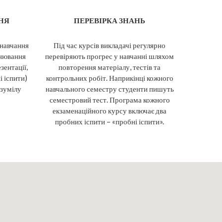
НЯ
ПЕРЕВІРКА ЗНАНЬ
 навчання
Під час курсів викладачі регулярно
інювання
перевіряють прогрес у навчанні шляхом
зентації,
повторення матеріалу, тестів та
і іспити)
контрольних робіт. Наприкінці кожного
озумілу
навчального семестру студенти пишуть
семестровий тест. Програма кожного
екзаменаційного курсу включає два
пробних іспити – «пробні іспити».