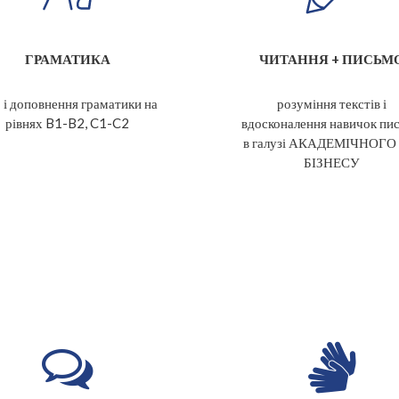
ГРАМАТИКА
ЧИТАННЯ + ПИСЬМ
р і доповнення граматики на
розуміння текстів і
рівнях B1-B2, C1-C2
вдосконалення навичок пи
в галузі АКАДЕМІЧНОГО 
БІЗНЕСУ