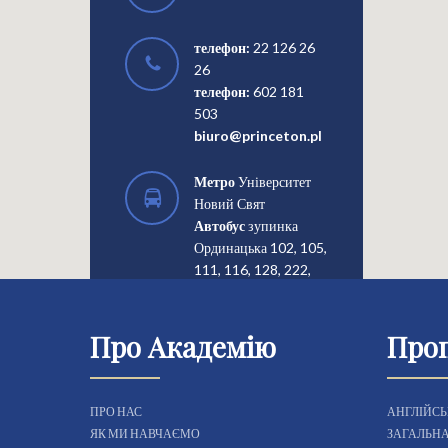
телефон:
22 126 26
26
телефон:
602 181
503
biuro@princeton.pl
Метро
Університет
Новий Свят
Автобус
зупинка
Ординацька 102, 105,
111, 116, 128, 222,
503, Е-2
Про Академію
Про
БІЛЬШЕ
ПРО НАС
АНГЛІЙСЬ
ЯК МИ НАВЧАЄМО
ЗАГАЛЬНА