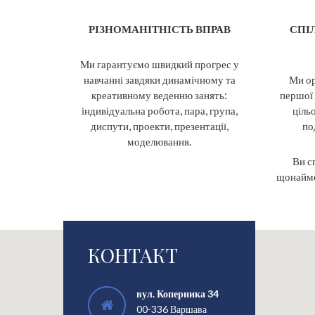
РІЗНОМАНІТНІСТЬ ВПРАВ
СПІ
Ми гарантуємо швидкий прогрес у
навчанні завдяки динамічному та
Ми ор
креативному веденню занять:
першої 
індивідуальна робота, пара, група,
ціль
диспути, проекти, презентації,
по
моделювання.
Ви с
щонайме
КОНТАКТ
вул. Коперника 34
00-336 Варшава