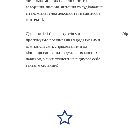
чотирьох мовних навичок, тобто
говоріння, письма, читання та аудіювання,
а також вивчення лексики та граматики в
контексті.
збі
Для іспитів і бізнес-курсів ми
пропонуємо розширення з додатковими
компонентами, спрямованими на
відпрацювання індивідуальних мовних
навичок, в яких студент не відчуває себе
занадто сильним: