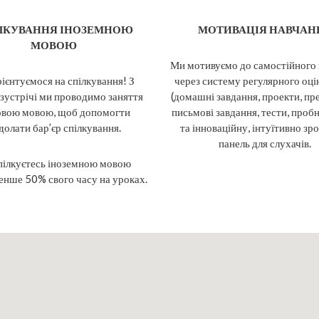
ЛКУВАННЯ ІНОЗЕМНОЮ
МОТИВАЦІЯ НАВЧАН
МОВОЮ
Ми мотивуємо до самостійного
ієнтуємося на спілкування! З
через систему регулярного оц
зустрічі ми проводимо заняття
(домашні завдання, проекти, пре
овою мовою, щоб допомогти
письмові завдання, тести, пробн
долати бар’єр спілкування.
та інноваційну, інтуїтивно зр
панель для слухачів.
пілкуєтесь іноземною мовою
нше 50% свого часу на уроках.