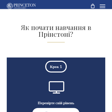
Skip
Menu
to
main
content
Як почати навчання в
Прінстоні?
Крок 1
Перевірте свій рівень